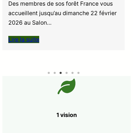
s
compte rendu (enPDF) de l’assemblée
ier
générale 2025 qui c’est…
Lire la suite
1 vision