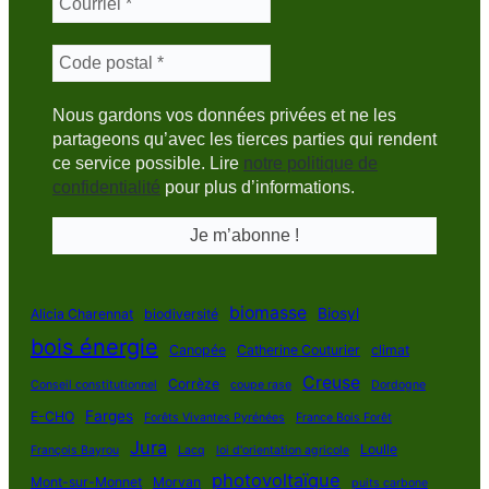
Nous gardons vos données privées et ne les
partageons qu’avec les tierces parties qui rendent
ce service possible. Lire
notre politique de
confidentialité
pour plus d’informations.
biomasse
Biosyl
Alicia Charennat
biodiversité
bois énergie
Canopée
Catherine Couturier
climat
Creuse
Corrèze
Conseil constitutionnel
coupe rase
Dordogne
Farges
E-CHO
Forêts Vivantes Pyrénées
France Bois Forêt
Jura
Loulle
François Bayrou
Lacq
loi d'orientation agricole
photovoltaïque
Mont-sur-Monnet
Morvan
puits carbone