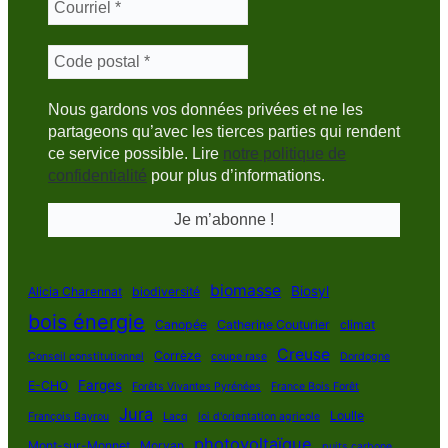
Nous gardons vos données privées et ne les
partageons qu’avec les tierces parties qui rendent
ce service possible. Lire
notre politique de
confidentialité
pour plus d’informations.
biomasse
Biosyl
Alicia Charennat
biodiversité
bois énergie
Canopée
Catherine Couturier
climat
Creuse
Corrèze
Conseil constitutionnel
coupe rase
Dordogne
Farges
E-CHO
Forêts Vivantes Pyrénées
France Bois Forêt
Jura
Loulle
François Bayrou
Lacq
loi d'orientation agricole
photovoltaïque
Mont-sur-Monnet
Morvan
puits carbone