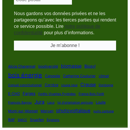
Nous gardons vos données privées et ne les
partageons qu’avec les tierces parties qui rendent
ce service possible. Lire
notre politique de
confidentialité
pour plus d’informations.
biomasse
Biosyl
Alicia Charennat
biodiversité
bois énergie
Canopée
Catherine Couturier
climat
Creuse
Corrèze
Conseil constitutionnel
coupe rase
Dordogne
Farges
E-CHO
Forêts Vivantes Pyrénées
France Bois Forêt
Jura
Loulle
François Bayrou
Lacq
loi d'orientation agricole
photovoltaïque
Mont-sur-Monnet
Morvan
puits carbone
RAF
Snupfen
SMCC
Égletons