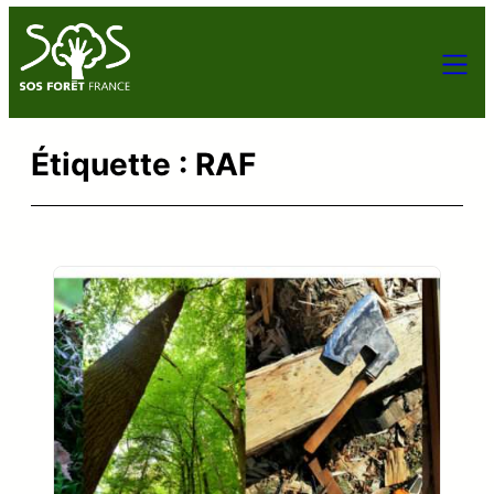
Aller
au
contenu
Étiquette :
RAF