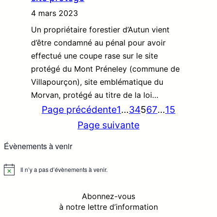
4 mars 2023
Un propriétaire forestier d’Autun vient
d’être condamné au pénal pour avoir
effectué une coupe rase sur le site
protégé du Mont Préneley (commune de
Villapourçon), site emblématique du
Morvan, protégé au titre de la loi…
Page précédente
1
…
3
4
5
6
7
…
15
Page suivante
Évènements à venir
Il n’y a pas d’évènements à venir.
N
o
t
Abonnez-vous
i
c
à notre lettre d’information
e