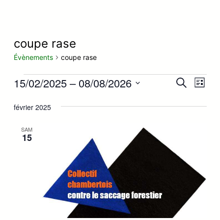
coupe rase
Évènements
coupe rase
Évènements
15/02/2025
 – 
08/08/2026
Recherc
Nav
Recherche
Liste
et
de
Sélectionnez
février 2025
navigati
vue
une
de
Évè
date.
SAM
15
vues
Évènem