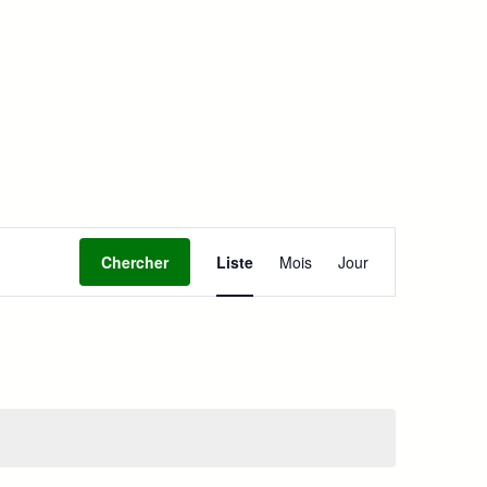
Navigation
Chercher
Liste
Mois
Jour
de
vues
Évènement