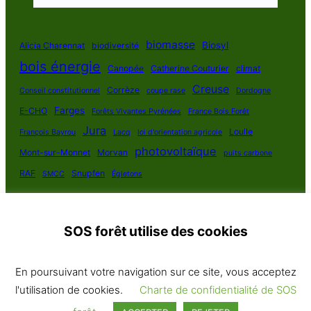
biomasse
Biosyl
Alicia Charennat
biodiversité
bois énergie
Canopée
Catherine Couturier
climat
Creuse
Corrèze
Conseil constitutionnel
coupe rase
Dordogne
Farges
E-CHO
Forêts Vivantes Pyrénées
France Bois Forêt
Jura
Loulle
François Bayrou
Lacq
loi d'orientation agricole
photovoltaïque
Mont-sur-Monnet
Morvan
puits carbone
RAF
Snupfen
SMCC
Égletons
SOS forêt utilise des cookies
SOS Forêt France 2025
En poursuivant votre navigation sur ce site, vous acceptez
Politique de confidentialité
·
Contact
· Plan du site
l'utilisation de cookies.
Charte de confidentialité de SOS
Tous droits réservés