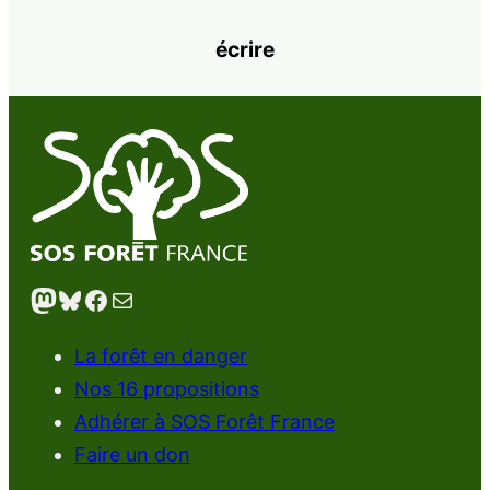
écrire
Mastodon
Bluesky
Facebook
E-mail
La forêt en danger
Nos 16 propositions
Adhérer à SOS Forêt France
Faire un don