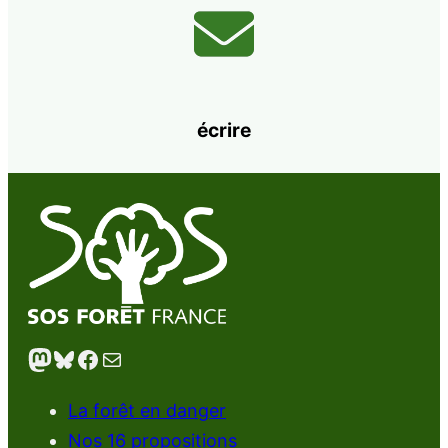
écrire
Mastodon
Bluesky
Facebook
E-mail
La forêt en danger
Nos 16 propositions