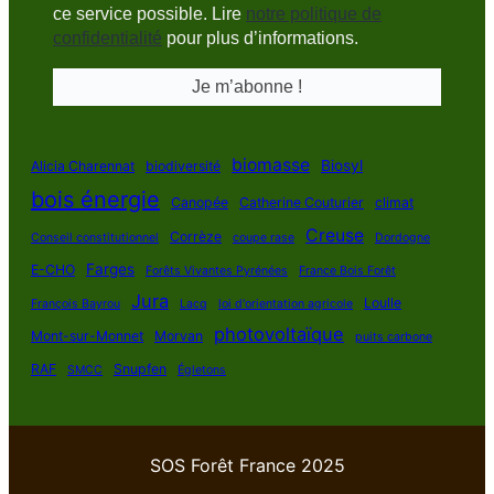
ce service possible. Lire
notre politique de
confidentialité
pour plus d’informations.
biomasse
Biosyl
Alicia Charennat
biodiversité
bois énergie
Canopée
Catherine Couturier
climat
Creuse
Corrèze
Conseil constitutionnel
coupe rase
Dordogne
Farges
E-CHO
Forêts Vivantes Pyrénées
France Bois Forêt
Jura
Loulle
François Bayrou
Lacq
loi d'orientation agricole
photovoltaïque
Mont-sur-Monnet
Morvan
puits carbone
RAF
Snupfen
SMCC
Égletons
SOS Forêt France 2025