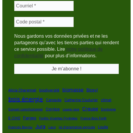
Nous gardons vos données privées et ne les
partageons qu’avec les tierces parties qui rendent
ce service possible. Lire
notre politique de
confidentialité
pour plus d’informations.
biomasse
Biosyl
Alicia Charennat
biodiversité
bois énergie
Canopée
Catherine Couturier
climat
Creuse
Corrèze
Conseil constitutionnel
coupe rase
Dordogne
Farges
E-CHO
Forêts Vivantes Pyrénées
France Bois Forêt
Jura
Loulle
François Bayrou
Lacq
loi d'orientation agricole