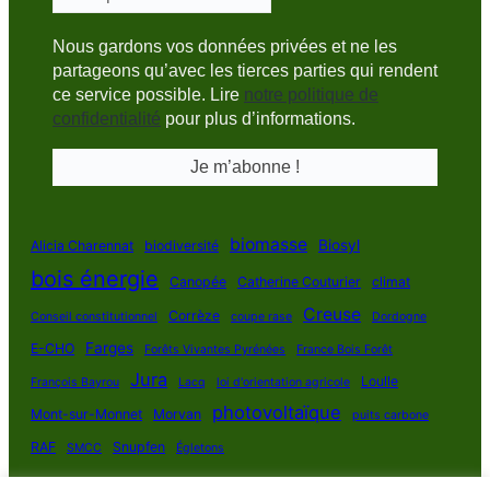
Nous gardons vos données privées et ne les
partageons qu’avec les tierces parties qui rendent
ce service possible. Lire
notre politique de
confidentialité
pour plus d’informations.
biomasse
Biosyl
Alicia Charennat
biodiversité
bois énergie
Canopée
Catherine Couturier
climat
Creuse
Corrèze
Conseil constitutionnel
coupe rase
Dordogne
Farges
E-CHO
Forêts Vivantes Pyrénées
France Bois Forêt
Jura
Loulle
François Bayrou
Lacq
loi d'orientation agricole
photovoltaïque
Mont-sur-Monnet
Morvan
puits carbone
RAF
Snupfen
SMCC
Égletons