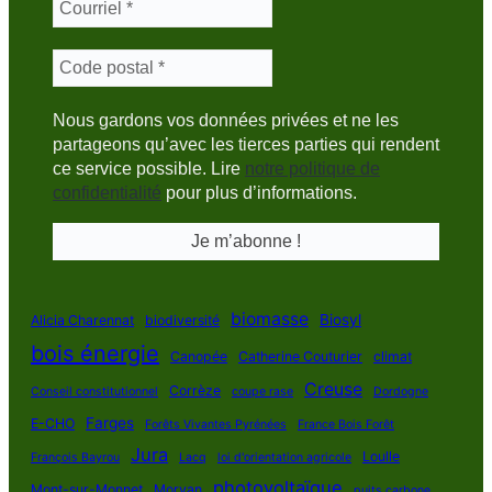
Nous gardons vos données privées et ne les
partageons qu’avec les tierces parties qui rendent
ce service possible. Lire
notre politique de
confidentialité
pour plus d’informations.
biomasse
Biosyl
Alicia Charennat
biodiversité
bois énergie
Canopée
Catherine Couturier
climat
Creuse
Corrèze
Conseil constitutionnel
coupe rase
Dordogne
Farges
E-CHO
Forêts Vivantes Pyrénées
France Bois Forêt
Jura
Loulle
François Bayrou
Lacq
loi d'orientation agricole
photovoltaïque
Mont-sur-Monnet
Morvan
puits carbone