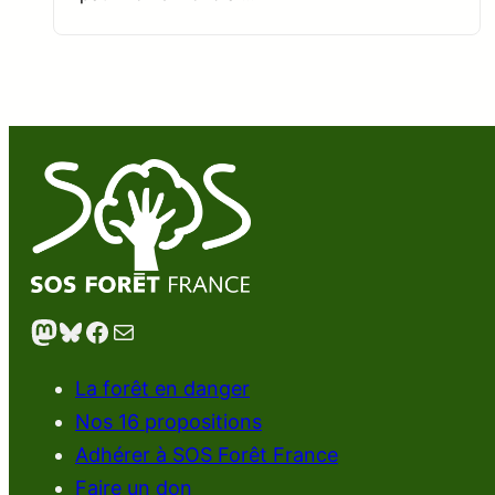
Mastodon
Bluesky
Facebook
E-mail
La forêt en danger
Nos 16 propositions
Adhérer à SOS Forêt France
Faire un don