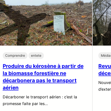
Comprendre
entete
Média
Produire du kérosène à partir de
Revu
la biomasse forestière ne
déce
décarbonera pas le transport
Nouvel
aérien
d’exte
Décarboner le transport aérien : c’est la
promesse faite par les…