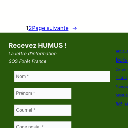
1
2
Page suivante
→
Recevez HUMUS !
Alicia 
La lettre d’information
bois
SOS Forêt France
Conseil 
E-CHO
Françoi
Mont-s
RAF
S