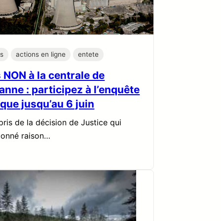
ns
actions en ligne
entete
 NON à la centrale de
nne : participez à l’enquête
que jusqu’au 6 juin
ris de la décision de Justice qui
donné raison…