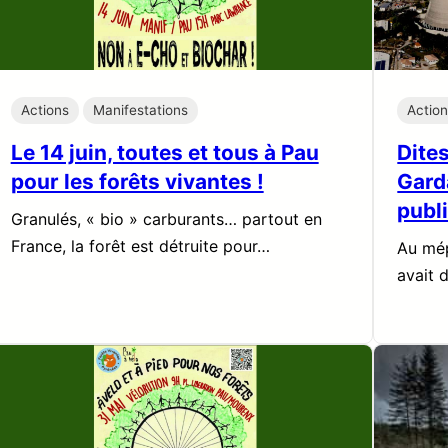
Actions
Manifestations
Actio
Le 14 juin, toutes et tous à Pau
Dites
pour les forêts vivantes !
Garda
publi
Granulés, « bio » carburants… partout en
France, la forêt est détruite pour…
Au mép
avait 