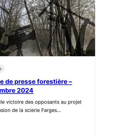
s
e de presse forestière –
mbre 2024
le victoire des opposants au projet
nsion de la scierie Farges…