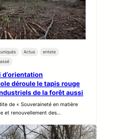
uniqués
Actus
entete
lassé
i d’orientation
ole déroule le tapis rouge
ndustriels de la forêt aussi
 dite de « Souveraineté en matière
le et renouvellement des…