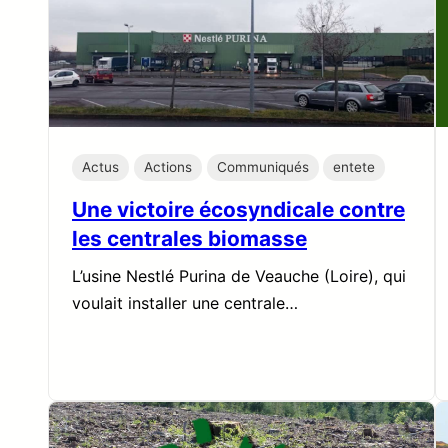
Actus
Actions
Communiqués
entete
Une victoire écosyndicale contre
les centrales biomasse
L’usine Nestlé Purina de Veauche (Loire), qui
voulait installer une centrale…