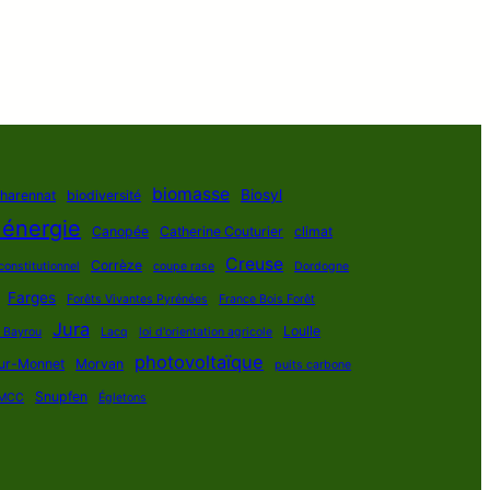
biomasse
Biosyl
Charennat
biodiversité
 énergie
Canopée
Catherine Couturier
climat
Creuse
Corrèze
constitutionnel
coupe rase
Dordogne
Farges
Forêts Vivantes Pyrénées
France Bois Forêt
Jura
Loulle
s Bayrou
Lacq
loi d'orientation agricole
photovoltaïque
ur-Monnet
Morvan
puits carbone
Snupfen
MCC
Égletons