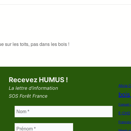
 sur les toits, pas dans les bois !
Recevez HUMUS !
Alicia 
La lettre d’information
bois
SOS Forêt France
Conseil 
E-CHO
Françoi
Mont-s