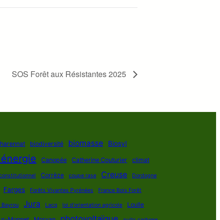
SOS Forêt aux Résistantes 2025
biomasse
Biosyl
Charennat
biodiversité
 énergie
Canopée
Catherine Couturier
climat
Creuse
Corrèze
constitutionnel
coupe rase
Dordogne
Farges
Forêts Vivantes Pyrénées
France Bois Forêt
Jura
Loulle
s Bayrou
Lacq
loi d'orientation agricole
photovoltaïque
ur-Monnet
Morvan
puits carbone