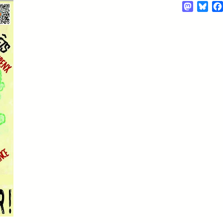
Mastod
Blu