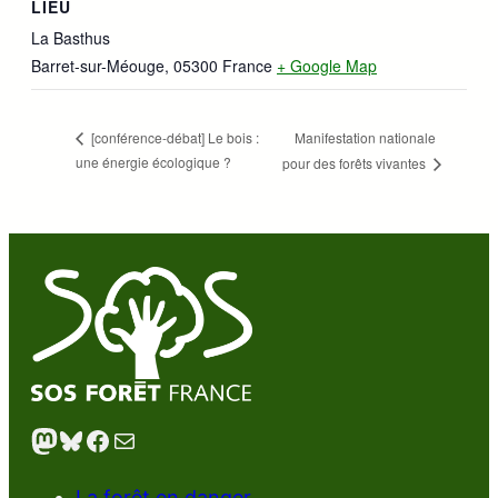
LIEU
La Basthus
Barret-sur-Méouge
,
05300
France
+ Google Map
Manifestation nationale
[conférence-débat] Le bois :
une énergie écologique ?
pour des forêts vivantes
Mastodon
Bluesky
Facebook
E-mail
La forêt en danger