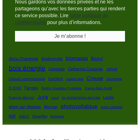
Nous gardons vos données privées et ne les
partageons qu’avec les tierces parties qui rendent
ce service possible. Lire
notre politique de
confidentialité
pour plus d’informations.
biomasse
Biosyl
Alicia Charennat
biodiversité
bois énergie
Canopée
Catherine Couturier
climat
Creuse
Corrèze
Conseil constitutionnel
coupe rase
Dordogne
Farges
E-CHO
Forêts Vivantes Pyrénées
France Bois Forêt
Jura
Loulle
François Bayrou
Lacq
loi d'orientation agricole
photovoltaïque
Mont-sur-Monnet
Morvan
puits carbone
RAF
Snupfen
SMCC
Égletons