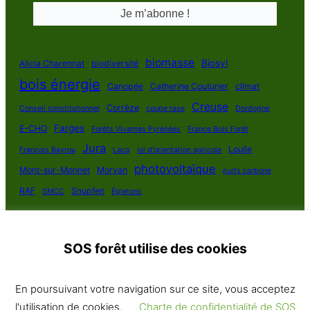
biomasse
Biosyl
Alicia Charennat
biodiversité
bois énergie
Canopée
Catherine Couturier
climat
Creuse
Corrèze
Conseil constitutionnel
coupe rase
Dordogne
Farges
E-CHO
Forêts Vivantes Pyrénées
France Bois Forêt
Jura
Loulle
François Bayrou
Lacq
loi d'orientation agricole
photovoltaïque
Mont-sur-Monnet
Morvan
puits carbone
RAF
Snupfen
SMCC
Égletons
SOS forêt utilise des cookies
SOS Forêt France 2025
En poursuivant votre navigation sur ce site, vous acceptez
Politique de confidentialité
·
Contact
· Plan du site
l'utilisation de cookies.
Charte de confidentialité de SOS