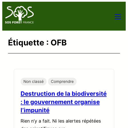
Aller
au
contenu
Étiquette :
OFB
Non classé
Comprendre
Destruction de la biodiversité
: le gouvernement organise
l’impunité
Rien n’y a fait. Ni les alertes répétées