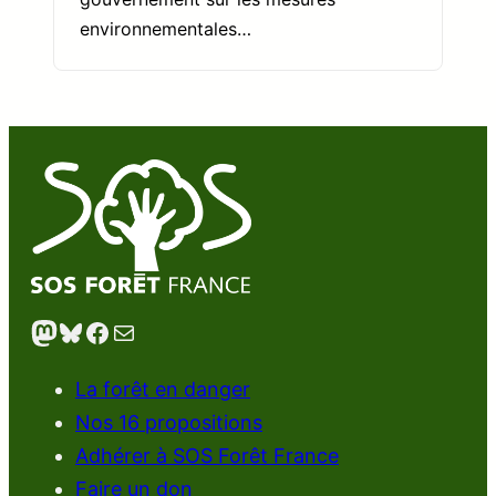
environnementales…
Mastodon
Bluesky
Facebook
E-mail
La forêt en danger
Nos 16 propositions
Adhérer à SOS Forêt France
Faire un don