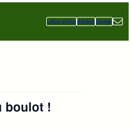
Lettre d’infos
Adhérer
Donner
 boulot !