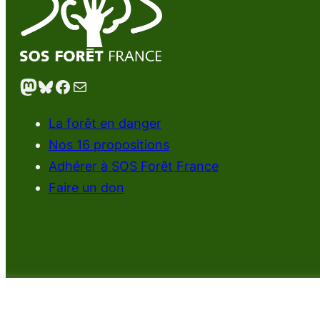
Mastodon
Bluesky
Facebook
E-mail
La forêt en danger
Nos 16 propositions
Adhérer à SOS Forêt France
Faire un don