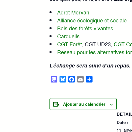
Adret Morvan
Alliance écologique et sociale
Bois des forêts vivantes
Carduelis
CGT Forêt
, CGT UD23,
CGT Con
Réseau pour les alternatives fo
L’échange sera suivi d’un repas.
Mastodon
Bluesky
Facebook
Email
Partager
Ajouter au calendrier
DÉTAI
Date :
11 janv