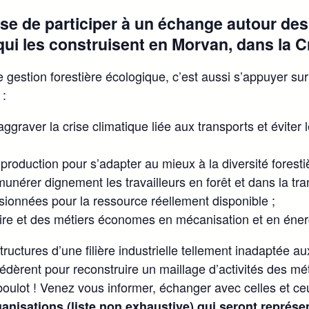
 de participer à un échange autour des fi
 qui les construisent en Morvan, dans la
estion forestière écologique, c’est aussi s’appuyer sur u
 :
ggraver la crise climatique liée aux transports et éviter 
 production pour s’adapter au mieux à la diversité foresti
unérer dignement les travailleurs en forêt et dans la tr
sionnées pour la ressource réellement disponible ;
aire et des métiers économes en mécanisation et en éne
ctures d’une filière industrielle tellement inadaptée aux 
 fédèrent pour reconstruire un maillage d’activités des mét
 boulot ! Venez vous informer, échanger avec celles et c
anisations (liste non exhaustive) qui seront représe