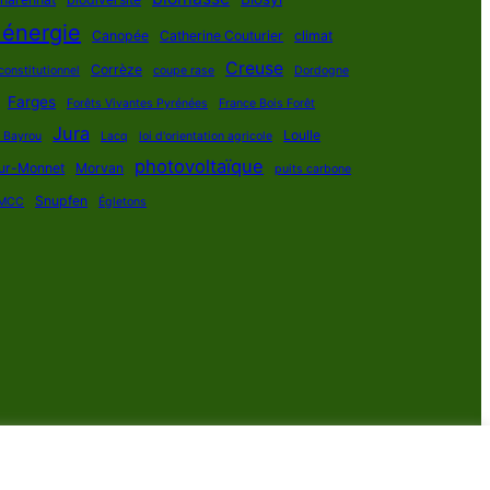
 énergie
Canopée
Catherine Couturier
climat
Creuse
Corrèze
constitutionnel
coupe rase
Dordogne
Farges
Forêts Vivantes Pyrénées
France Bois Forêt
Jura
Loulle
s Bayrou
Lacq
loi d'orientation agricole
photovoltaïque
ur-Monnet
Morvan
puits carbone
Snupfen
MCC
Égletons