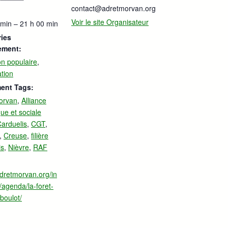
contact@adretmorvan.org
Voir le site Organisateur
 min – 21 h 00 min
ies
ement:
on populaire
,
tion
ent Tags:
orvan
,
Alliance
ue et sociale
arduelis
,
CGT
,
,
Creuse
,
filière
is
,
Nièvre
,
RAF
adretmorvan.org/in
/agenda/la-foret-
boulot/