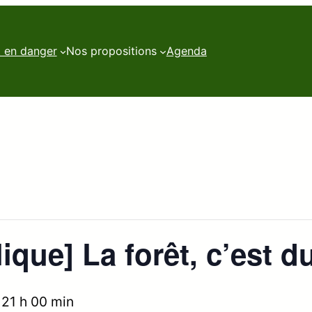
t en danger
Nos propositions
Agenda
que] La forêt, c’est du
–
21 h 00 min