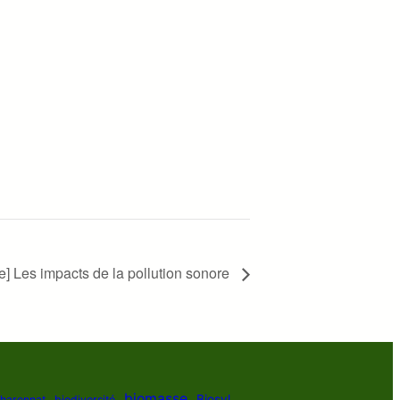
e] Les impacts de la pollution sonore
biomasse
Biosyl
Charennat
biodiversité