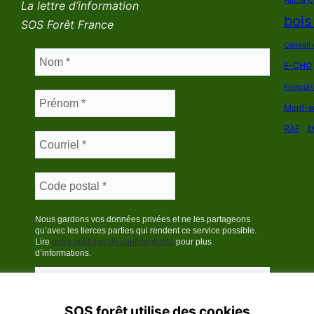
La lettre d’information
bois
SOS Forêt France
Conseil 
E-CHO
Françoi
Mont-s
RAF
S
Nous gardons vos données privées et ne les partageons
qu’avec les tierces parties qui rendent ce service possible.
Lire
notre politique de confidentialité
pour plus
d’informations.
SOS forêt utilise des cookies