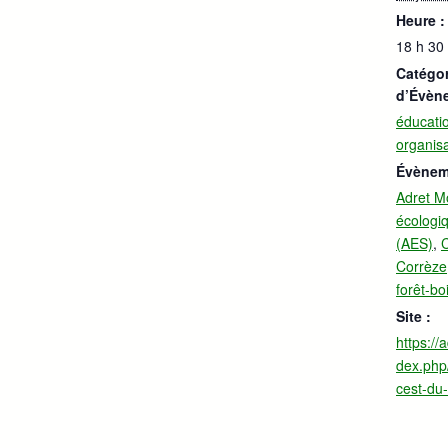
Heure :
18 h 30
Catégor
d’Évèn
éducati
organisa
Évènem
Adret M
écologiq
(AES)
,
C
Corrèze
forêt-bo
Site :
https://
dex.php
cest-du-