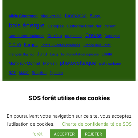
biomasse
Biosyl
Alicia Charennat
biodiversité
bois énergie
Canopée
Catherine Couturier
climat
Creuse
Corrèze
Conseil constitutionnel
coupe rase
Dordogne
Farges
E-CHO
Forêts Vivantes Pyrénées
France Bois Forêt
Jura
Loulle
François Bayrou
Lacq
loi d'orientation agricole
photovoltaïque
Mont-sur-Monnet
Morvan
puits carbone
RAF
Snupfen
SMCC
Égletons
SOS forêt utilise des cookies
SOS Forêt France 2025
En poursuivant votre navigation sur ce site, vous acceptez
Politique de confidentialité
·
Contact
· Plan du site
l'utilisation de cookies.
Charte de confidentialité de SOS
Tous droits réservés
forêt
ACCEPTER
REJETER