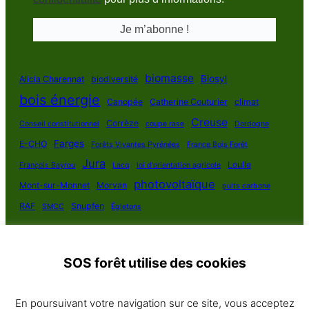
biomasse
Biosyl
Alicia Charennat
biodiversité
bois énergie
Canopée
Catherine Couturier
climat
Creuse
Corrèze
Conseil constitutionnel
coupe rase
Dordogne
Farges
E-CHO
Forêts Vivantes Pyrénées
France Bois Forêt
Jura
Loulle
François Bayrou
Lacq
loi d'orientation agricole
photovoltaïque
Mont-sur-Monnet
Morvan
puits carbone
RAF
Snupfen
SMCC
Égletons
SOS forêt utilise des cookies
SOS Forêt France 2025
En poursuivant votre navigation sur ce site, vous acceptez
Politique de confidentialité
·
Contact
· Plan du site