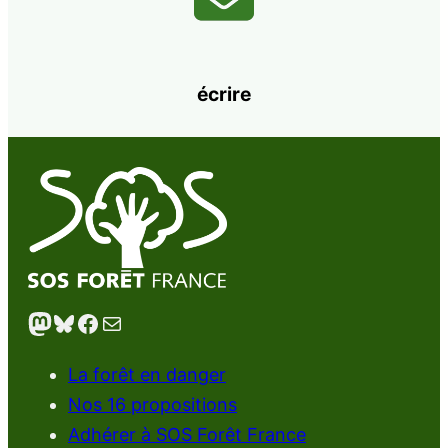
écrire
Mastodon
Bluesky
Facebook
E-mail
La forêt en danger
Nos 16 propositions
Adhérer à SOS Forêt France