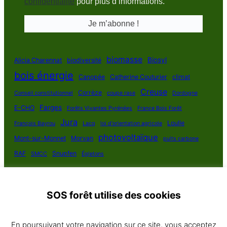
confidentialité
pour plus d’informations.
biomasse
Biosyl
Alicia Charennat
biodiversité
bois énergie
Canopée
Catherine Couturier
climat
Creuse
Corrèze
Conseil constitutionnel
coupe rase
Dordogne
Farges
E-CHO
Forêts Vivantes Pyrénées
France Bois Forêt
Jura
Loulle
François Bayrou
Lacq
loi d'orientation agricole
photovoltaïque
Mont-sur-Monnet
Morvan
puits carbone
RAF
Snupfen
SMCC
Égletons
SOS forêt utilise des cookies
SOS Forêt France 2025
En poursuivant votre navigation sur ce site, vous acceptez
Politique de confidentialité
·
Contact
· Plan du site