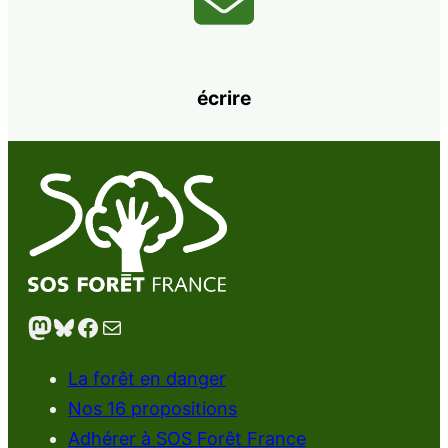
écrire
Mastodon
Bluesky
Facebook
E-mail
La forêt en danger
Nos 16 propositions
Adhérer à SOS Forêt France