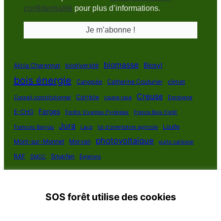
confidentialité
pour plus d’informations.
biomasse
Biosyl
Alicia Charennat
biodiversité
bois énergie
Canopée
Catherine Couturier
climat
Creuse
Corrèze
Conseil constitutionnel
coupe rase
Dordogne
Farges
E-CHO
Forêts Vivantes Pyrénées
France Bois Forêt
Jura
Loulle
François Bayrou
Lacq
loi d'orientation agricole
photovoltaïque
Mont-sur-Monnet
Morvan
puits carbone
RAF
Snupfen
SMCC
Égletons
SOS forêt utilise des cookies
SOS Forêt France 2025