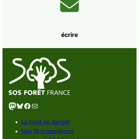
écrire
Mastodon
Bluesky
Facebook
E-mail
La forêt en danger
Nos 16 propositions