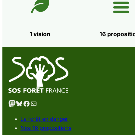
1 vision
16 propositi
Mastodon
Bluesky
Facebook
E-mail
La forêt en danger
Nos 16 propositions