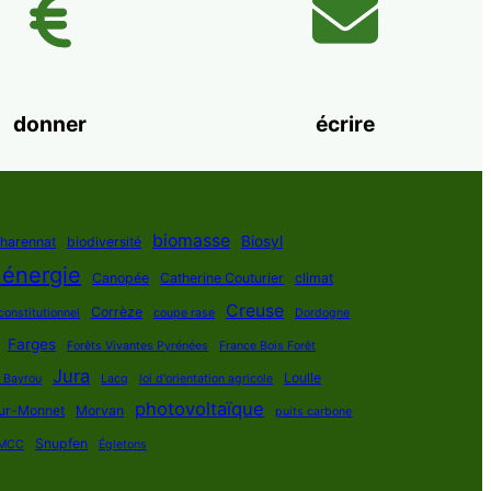
donner
écrire
biomasse
Biosyl
Charennat
biodiversité
 énergie
Canopée
Catherine Couturier
climat
Creuse
Corrèze
constitutionnel
coupe rase
Dordogne
Farges
Forêts Vivantes Pyrénées
France Bois Forêt
Jura
Loulle
s Bayrou
Lacq
loi d'orientation agricole
photovoltaïque
ur-Monnet
Morvan
puits carbone
Snupfen
MCC
Égletons