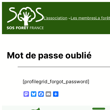
L’association
Les membres
La forê
Mot de passe oublié
[profilegrid_forgot_password]
Mastodon
Bluesky
Facebook
Email
Partager