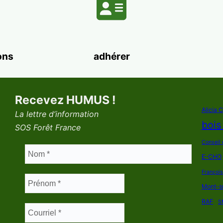
ons
adhérer
Recevez HUMUS !
Alicia 
La lettre d’information
bois
SOS Forêt France
Conseil 
E-CHO
Françoi
Mont-s
RAF
S