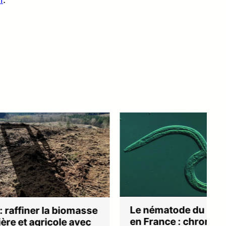
Le nématode du pin arrive
iomasse
en France : chronique d’une
e avec