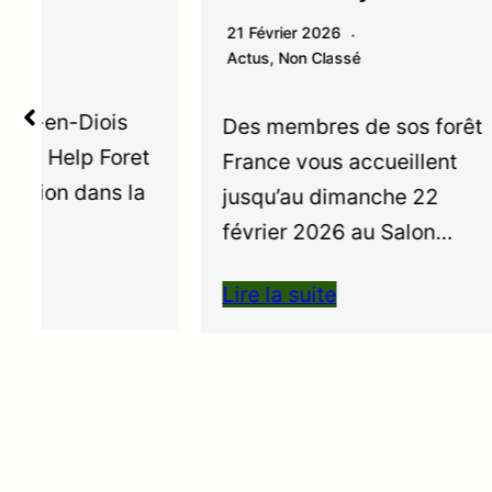
6 Janvi
21 Février 2026
Actus
Actus
,
Non Classé
Vous t
Des membres de sos forêt
articl
t
France vous accueillent
(enPDF
jusqu’au dimanche 22
généra
février 2026 au Salon…
Lire la
Lire la suite