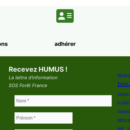
ons
adhérer
Recevez HUMUS !
Alicia 
La lettre d’information
bois
SOS Forêt France
Conseil 
E-CHO
Françoi
Mont-s
RAF
S