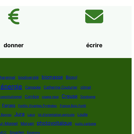
donner
écrire
biomasse
Biosyl
Charennat
biodiversité
 énergie
Canopée
Catherine Couturier
climat
Creuse
Corrèze
constitutionnel
coupe rase
Dordogne
Farges
Forêts Vivantes Pyrénées
France Bois Forêt
Jura
Loulle
s Bayrou
Lacq
loi d'orientation agricole
photovoltaïque
ur-Monnet
Morvan
puits carbone
Snupfen
MCC
Égletons