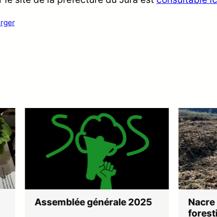
rger
blée générale 2025
Nacre : raffiner la b
forestière et agricol