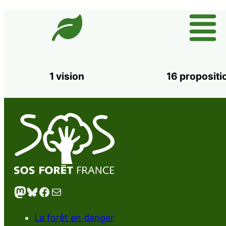
1 vision
16 propositi
Mastodon
Bluesky
Facebook
E-mail
La forêt en danger