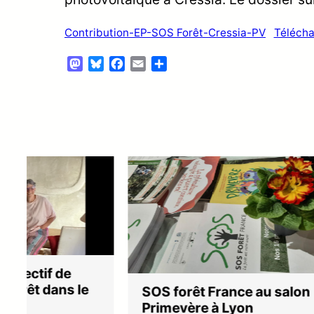
Contribution-EP-SOS Forêt-Cressia-PV
Télécha
Mastodon
Bluesky
Facebook
Email
Partager
SOS forêt France au salon
Assem
Primevère à Lyon