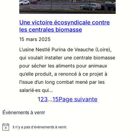
Une victoire écosyndicale contre
les centrales biomasse
15 mars 2025
L’usine Nestlé Purina de Veauche (Loire),
qui voulait installer une centrale biomasse
pour sécher les aliments pour animaux
qu’elle produit, a renoncé à ce projet à
l’issue d’un long combat mené par les
salarié·es qui…
1
2
3
…
15
Page suivante
Évènements à venir
Il n’y a pas d’évènements à venir.
N
o