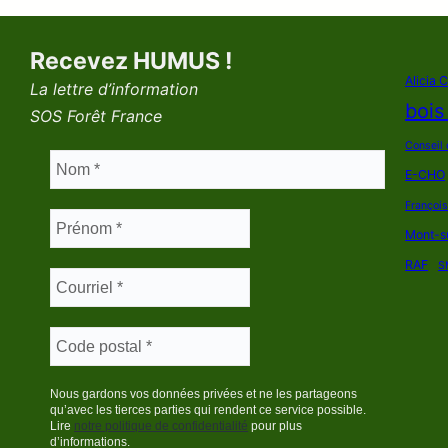
Recevez HUMUS !
Alicia 
La lettre d’information
bois
SOS Forêt France
Conseil 
E-CHO
Françoi
Mont-s
RAF
S
Nous gardons vos données privées et ne les partageons
qu’avec les tierces parties qui rendent ce service possible.
Lire
notre politique de confidentialité
pour plus
d’informations.