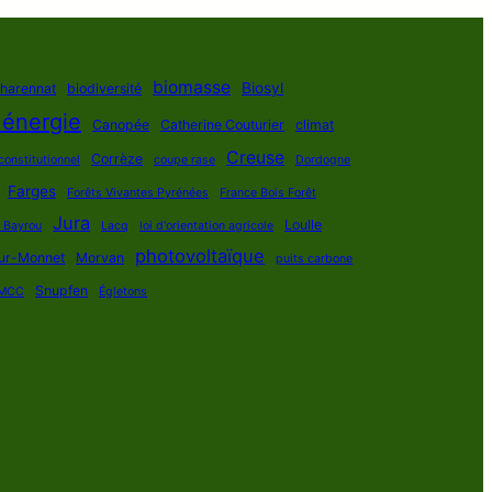
biomasse
Biosyl
Charennat
biodiversité
 énergie
Canopée
Catherine Couturier
climat
Creuse
Corrèze
constitutionnel
coupe rase
Dordogne
Farges
Forêts Vivantes Pyrénées
France Bois Forêt
Jura
Loulle
s Bayrou
Lacq
loi d'orientation agricole
photovoltaïque
ur-Monnet
Morvan
puits carbone
Snupfen
MCC
Égletons