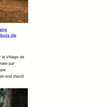
ire
 bois de
le Village de
onale par
upe
ek-end d’août