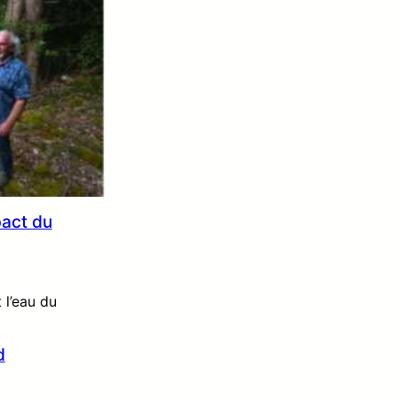
pact du
 l’eau du
d