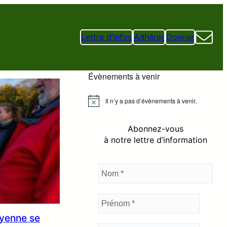
Lettre d’infos
Adhérer
Donner
Évènements à venir
Il n’y a pas d’évènements à venir.
N
o
t
Abonnez-vous
i
c
à notre lettre d’information
e
oyenne se