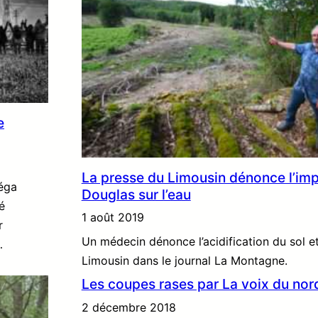
e
La presse du Limousin dénonce l’im
éga
Douglas sur l’eau
é
1 août 2019
r
Un médecin dénonce l’acidification du sol et
…
Limousin dans le journal La Montagne.
Les coupes rases par La voix du nor
2 décembre 2018