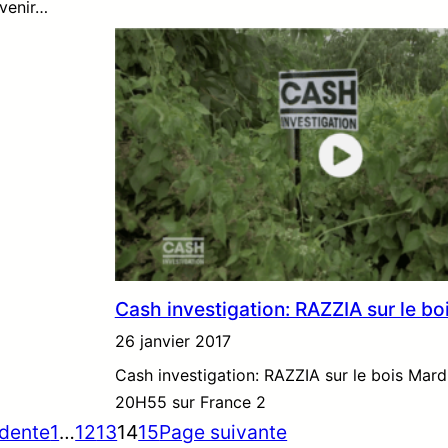
avenir…
Cash investigation: RAZZIA sur le bo
26 janvier 2017
Cash investigation: RAZZIA sur le bois Mard
20H55 sur France 2
dente
1
…
12
13
14
15
Page suivante