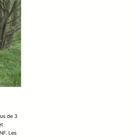
lus de 3
et
ONF. Les