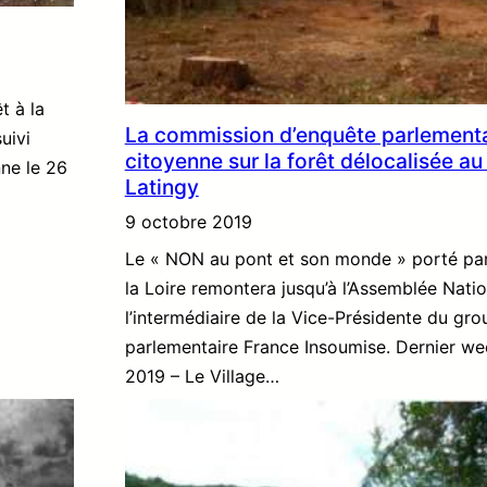
t à la
La commission d’enquête parlementa
uivi
citoyenne sur la forêt délocalisée au
nne le 26
Latingy
9 octobre 2019
Le « NON au pont et son monde » porté par 
la Loire remontera jusqu’à l’Assemblée Nati
l’intermédiaire de la Vice-Présidente du gro
parlementaire France Insoumise. Dernier we
2019 – Le Village…