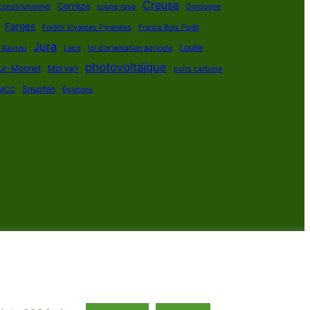
Creuse
Corrèze
constitutionnel
coupe rase
Dordogne
Farges
Forêts Vivantes Pyrénées
France Bois Forêt
Jura
Loulle
s Bayrou
Lacq
loi d'orientation agricole
photovoltaïque
ur-Monnet
Morvan
puits carbone
Snupfen
MCC
Égletons
roits réservés