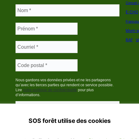
Conseil 
E-CHO
Françoi
Mont-s
RAF
S
Nous gardons vos données privées et ne les partageons
qu’avec les tierces parties qui rendent ce service possible.
Lire
notre politique de confidentialité
pour plus
d’informations.
SOS forêt utilise des cookies
France 2025
Politique de confidentialité
·
Contact
· Plan du site
Tous d