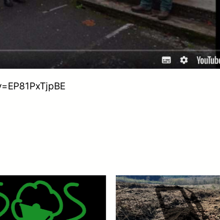
v=EP81PxTjpBE