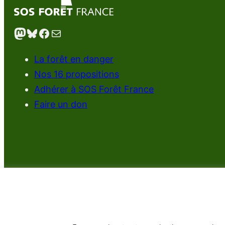
Mastodon
Bluesky
Facebook
E-mail
La forêt en danger
Nos 16 propositions
Adhérer à SOS Forêt France
Faire un don
SOS Forêt 