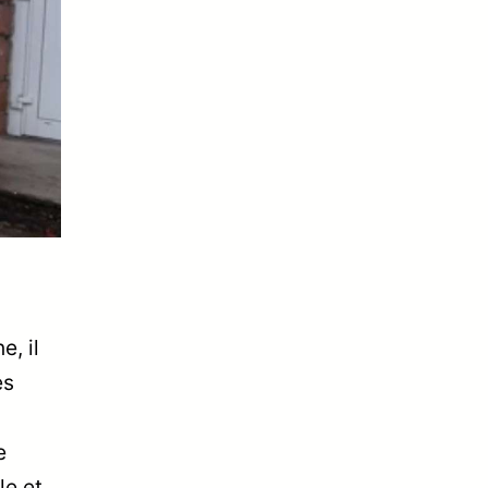
, il
es
e
le et