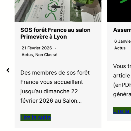
SOS forêt France au salon
Assem
Primevère à Lyon
6 Janvi
21 Février 2026
Actus
Actus
,
Non Classé
Vous t
Des membres de sos forêt
articl
t
France vous accueillent
(enPDF
jusqu’au dimanche 22
généra
février 2026 au Salon…
Lire la
Lire la suite