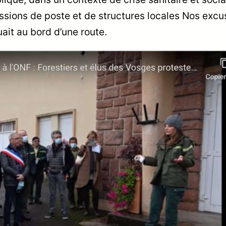
sions de poste et de structures locales Nos excu
tuait au bord d’une route.