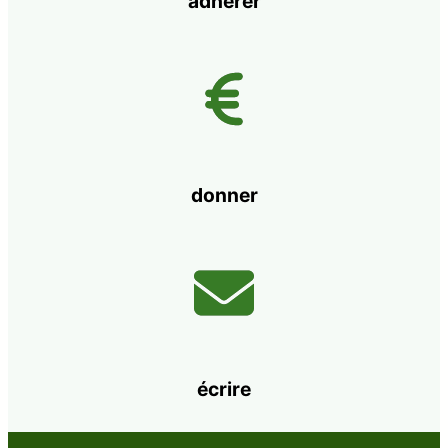
adhérer
donner
écrire