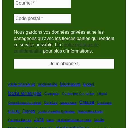
Nous gardons vos données privées et ne les
partageons qu’avec les tierces parties qui rendent
ce service possible. Lire
notre politique de
confidentialité
pour plus d’informations.
biomasse
Biosyl
Alicia Charennat
biodiversité
bois énergie
Canopée
Catherine Couturier
climat
Creuse
Corrèze
Conseil constitutionnel
coupe rase
Dordogne
Farges
E-CHO
Forêts Vivantes Pyrénées
France Bois Forêt
Jura
Loulle
François Bayrou
Lacq
loi d'orientation agricole
photovoltaïque