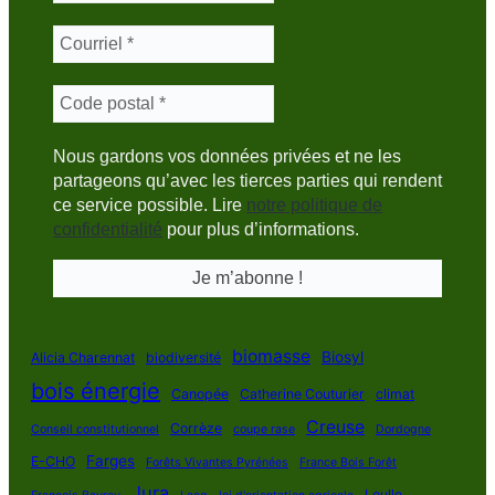
Nous gardons vos données privées et ne les
partageons qu’avec les tierces parties qui rendent
ce service possible. Lire
notre politique de
confidentialité
pour plus d’informations.
biomasse
Biosyl
Alicia Charennat
biodiversité
bois énergie
Canopée
Catherine Couturier
climat
Creuse
Corrèze
Conseil constitutionnel
coupe rase
Dordogne
Farges
E-CHO
Forêts Vivantes Pyrénées
France Bois Forêt
Jura
Loulle