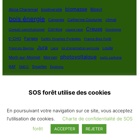
biomasse
Biosyl
Alicia Charennat
biodiversité
bois énergie
Canopée
Catherine Couturier
climat
Creuse
Corrèze
Conseil constitutionnel
coupe rase
Dordogne
Farges
E-CHO
Forêts Vivantes Pyrénées
France Bois Forêt
Jura
Loulle
François Bayrou
Lacq
loi d'orientation agricole
photovoltaïque
Mont-sur-Monnet
Morvan
puits carbone
RAF
Snupfen
SMCC
Égletons
SOS forêt utilise des cookies
SOS Forêt France 2025
En poursuivant votre navigation sur ce site, vous acceptez
Politique de confidentialité
·
Contact
· Plan du site
l'utilisation de cookies.
Charte de confidentialité de SOS
Tous droits réservés
forêt
ACCEPTER
REJETER