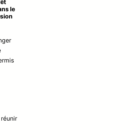
rêt
ans le
ssion
nger
e
permis
 réunir