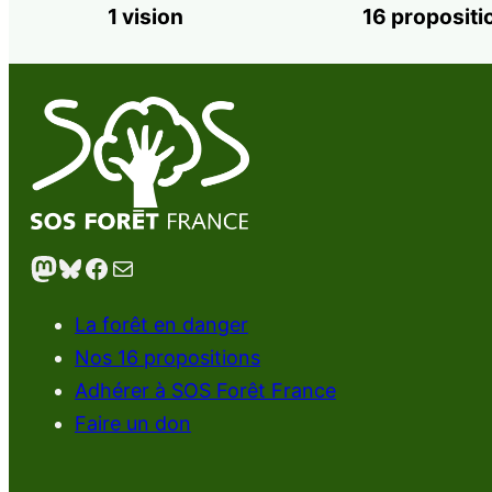
1 vision
16 propositi
Mastodon
Bluesky
Facebook
E-mail
La forêt en danger
Nos 16 propositions
Adhérer à SOS Forêt France
Faire un don