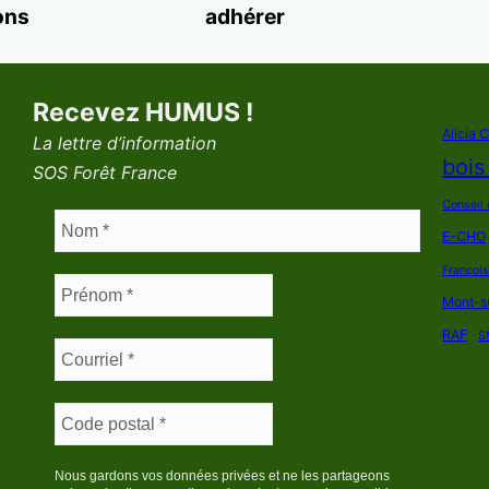
ons
adhérer
Recevez HUMUS !
Alicia 
La lettre d’information
bois
SOS Forêt France
Conseil 
E-CHO
Françoi
Mont-s
RAF
S
Nous gardons vos données privées et ne les partageons