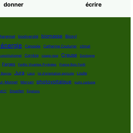
donner
écrire
biomasse
Biosyl
Charennat
biodiversité
 énergie
Canopée
Catherine Couturier
climat
Creuse
Corrèze
constitutionnel
coupe rase
Dordogne
Farges
Forêts Vivantes Pyrénées
France Bois Forêt
Jura
Loulle
s Bayrou
Lacq
loi d'orientation agricole
photovoltaïque
ur-Monnet
Morvan
puits carbone
Snupfen
MCC
Égletons