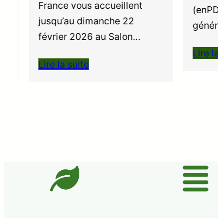
t
France vous accueillent
(enPDF
jusqu’au dimanche 22
généra
février 2026 au Salon…
Lire la
Lire la suite