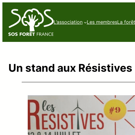
L’association
Les membres
La forê
Un stand aux Résistives 