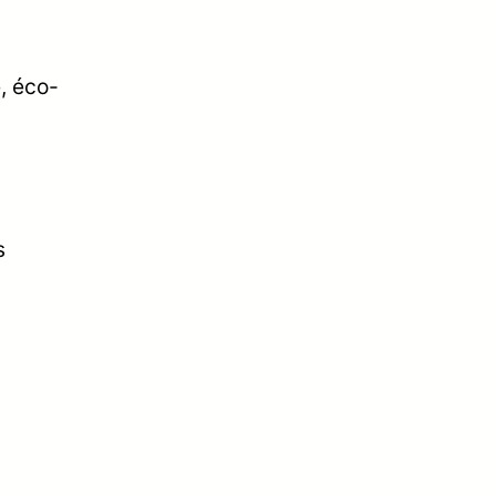
, éco-
y
s