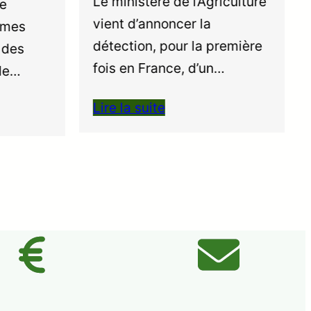
Le ministère de l’Agriculture
vient d’annoncer la
mes
détection, pour la première
des
fois en France, d’un…
de…
Lire la suite
L