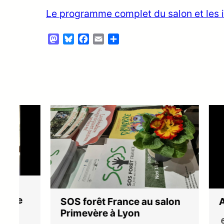
Le programme complet du salon et les i
Mastodon
Bluesky
Facebook
Email
Partager
SOS forêt France au salon
Assem
Primevère à Lyon
6 Janvi