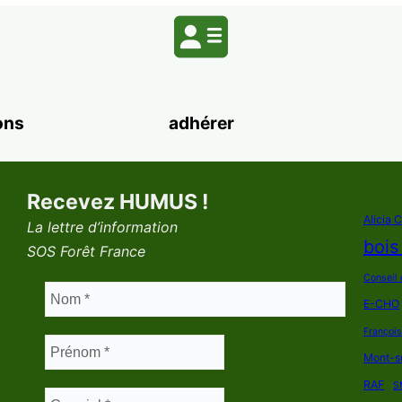
ons
adhérer
Recevez HUMUS !
Alicia 
La lettre d’information
bois
SOS Forêt France
Conseil 
E-CHO
Françoi
Mont-s
RAF
S