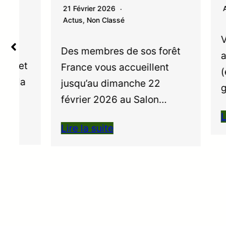
21 Février 2026
Actus
Actus
,
Non Classé
Vous t
Des membres de sos forêt
articl
t
France vous accueillent
(enPDF
jusqu’au dimanche 22
généra
février 2026 au Salon…
Lire la
Lire la suite