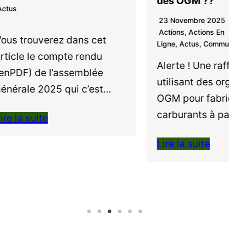
des OGM ??
23 Novembre 2025
Actions
,
Actions En
rouverez dans cet
Ligne
,
Actus
,
Communiqués
e le compte rendu
Alerte ! Une raffinerie
) de l’assemblée
utilisant des organis
le 2025 qui c’est…
OGM pour fabriquer 
carburants à partir 
 suite
Lire la suite