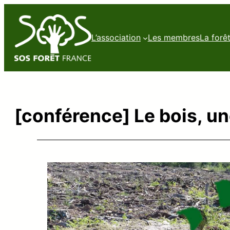
L’association
Les membres
La forê
[conférence] Le bois, u