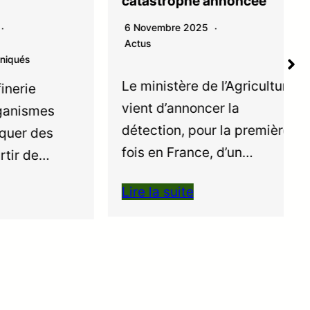
catastrophe annoncée
6 Novembre 2025
Actus
Le ministère de l’Agriculture
vient d’annoncer la
mes
détection, pour la première
des
fois en France, d’un…
de…
Lire la suite
L