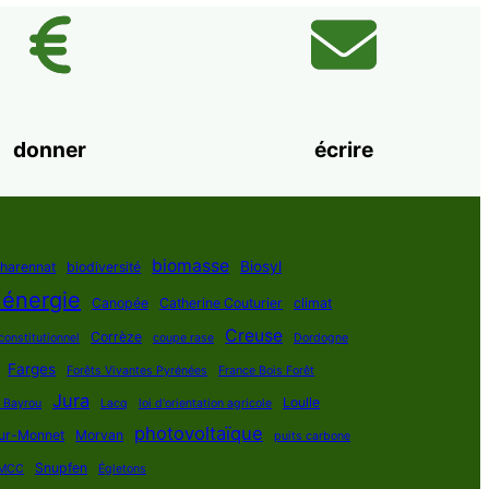
donner
écrire
biomasse
Biosyl
Charennat
biodiversité
 énergie
Canopée
Catherine Couturier
climat
Creuse
Corrèze
constitutionnel
coupe rase
Dordogne
Farges
Forêts Vivantes Pyrénées
France Bois Forêt
Jura
Loulle
s Bayrou
Lacq
loi d'orientation agricole
photovoltaïque
ur-Monnet
Morvan
puits carbone
Snupfen
MCC
Égletons