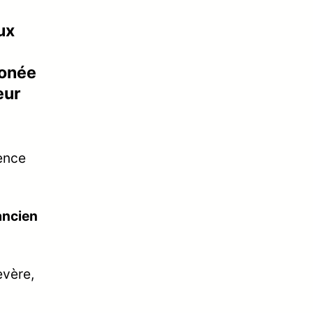
ux
bonée
eur
ence
ancien
evère,