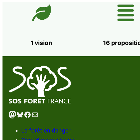
1 vision
16 propositi
Mastodon
Bluesky
Facebook
E-mail
La forêt en danger
Nos 16 propositions