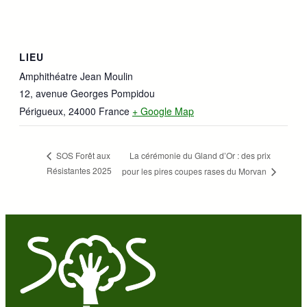
LIEU
Amphithéatre Jean Moulin
12, avenue Georges Pompidou
Périgueux
,
24000
France
+ Google Map
La cérémonie du Gland d’Or : des prix
SOS Forêt aux
Résistantes 2025
pour les pires coupes rases du Morvan