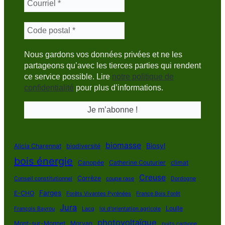
Nous gardons vos données privées et ne les
partageons qu’avec les tierces parties qui rendent
ce service possible. Lire
notre politique de
confidentialité
pour plus d’informations.
biomasse
Biosyl
Alicia Charennat
biodiversité
bois énergie
Canopée
Catherine Couturier
climat
Creuse
Corrèze
Conseil constitutionnel
coupe rase
Dordogne
Farges
E-CHO
Forêts Vivantes Pyrénées
France Bois Forêt
Jura
Loulle
François Bayrou
Lacq
loi d'orientation agricole
photovoltaïque
Mont-sur-Monnet
Morvan
puits carbone