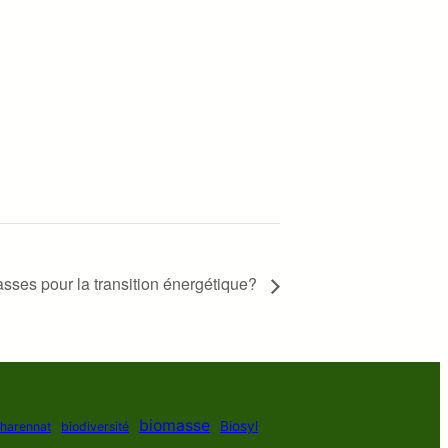
asses pour la transition énergétique?
biomasse
Biosyl
Charennat
biodiversité