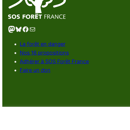
Mastodon
Bluesky
Facebook
E-mail
La forêt en danger
Nos 16 propositions
Adhérer à SOS Forêt France
Faire un don