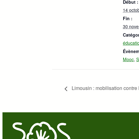
Début :
14 octo
Fin :
30 nov
Catégo
éducati
Évènem
Mooc
,
Limousin : mobilisation contre