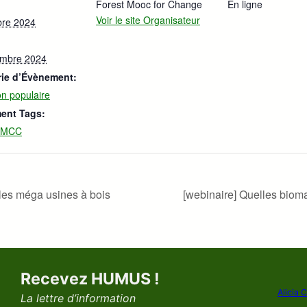
Forest Mooc for Change
En ligne
Voir le site Organisateur
bre 2024
embre 2024
rie d’Évènement:
on populaire
ent Tags:
SMCC
 les méga usines à bois
[webinaire] Quelles biom
Recevez HUMUS !
Alicia 
La lettre d’information