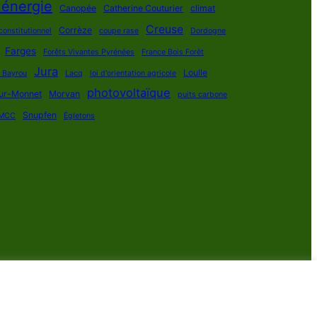
 énergie
Canopée
Catherine Couturier
climat
Creuse
Corrèze
constitutionnel
coupe rase
Dordogne
Farges
Forêts Vivantes Pyrénées
France Bois Forêt
Jura
Loulle
s Bayrou
Lacq
loi d'orientation agricole
photovoltaïque
ur-Monnet
Morvan
puits carbone
Snupfen
MCC
Égletons