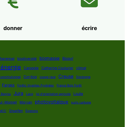
donner
écrire
biomasse
Biosyl
Charennat
biodiversité
 énergie
Canopée
Catherine Couturier
climat
Creuse
Corrèze
constitutionnel
coupe rase
Dordogne
Farges
Forêts Vivantes Pyrénées
France Bois Forêt
Jura
Loulle
s Bayrou
Lacq
loi d'orientation agricole
photovoltaïque
ur-Monnet
Morvan
puits carbone
Snupfen
MCC
Égletons