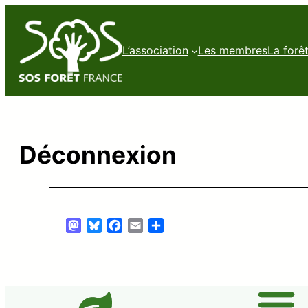
L’association
Les membres
La forê
Déconnexion
Mastodon
Bluesky
Facebook
Email
Partager