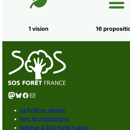
1 vision
16 propositi
Mastodon
Bluesky
Facebook
E-mail
La forêt en danger
Nos 16 propositions
Adhérer à SOS Forêt France