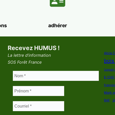
ons
adhérer
Recevez HUMUS !
Alicia 
La lettre d’information
bois
SOS Forêt France
Conseil 
E-CHO
Françoi
Mont-s
RAF
S