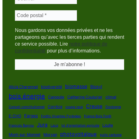
Nous gardons vos données privées et ne les
partageons qu’avec les tierces parties qui rendent
ce service possible. Lire
notre politique de
confidentialité
pour plus d’informations.
biomasse
Biosyl
Alicia Charennat
biodiversité
bois énergie
Canopée
Catherine Couturier
climat
Creuse
Corrèze
Conseil constitutionnel
coupe rase
Dordogne
Farges
E-CHO
Forêts Vivantes Pyrénées
France Bois Forêt
Jura
Loulle
François Bayrou
Lacq
loi d'orientation agricole
photovoltaïque
Mont-sur-Monnet
Morvan
puits carbone