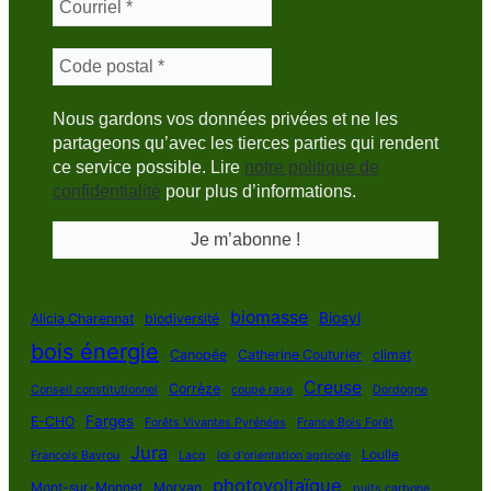
Nous gardons vos données privées et ne les
partageons qu’avec les tierces parties qui rendent
ce service possible. Lire
notre politique de
confidentialité
pour plus d’informations.
biomasse
Biosyl
Alicia Charennat
biodiversité
bois énergie
Canopée
Catherine Couturier
climat
Creuse
Corrèze
Conseil constitutionnel
coupe rase
Dordogne
Farges
E-CHO
Forêts Vivantes Pyrénées
France Bois Forêt
Jura
Loulle
François Bayrou
Lacq
loi d'orientation agricole
photovoltaïque
Mont-sur-Monnet
Morvan
puits carbone