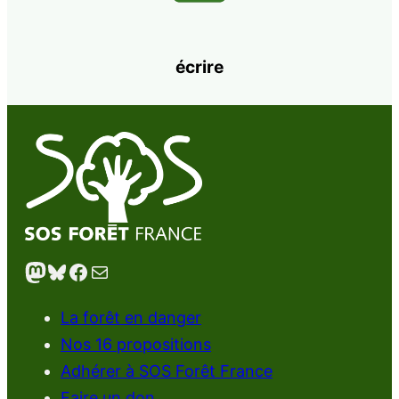
écrire
Mastodon
Bluesky
Facebook
E-mail
La forêt en danger
Nos 16 propositions
Adhérer à SOS Forêt France
Faire un don