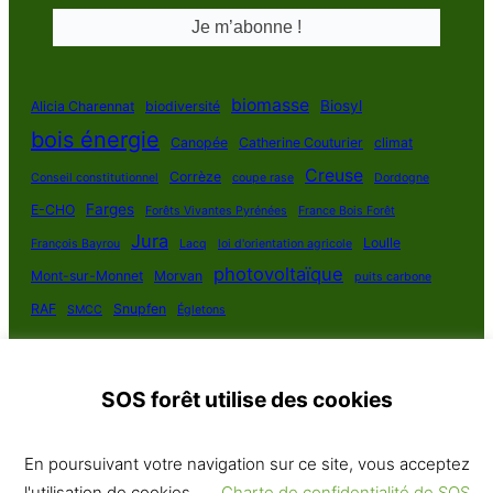
biomasse
Biosyl
Alicia Charennat
biodiversité
bois énergie
Canopée
Catherine Couturier
climat
Creuse
Corrèze
Conseil constitutionnel
coupe rase
Dordogne
Farges
E-CHO
Forêts Vivantes Pyrénées
France Bois Forêt
Jura
Loulle
François Bayrou
Lacq
loi d'orientation agricole
photovoltaïque
Mont-sur-Monnet
Morvan
puits carbone
RAF
Snupfen
SMCC
Égletons
SOS forêt utilise des cookies
SOS Forêt France 2025
En poursuivant votre navigation sur ce site, vous acceptez
Politique de confidentialité
·
Contact
· Plan du site
l'utilisation de cookies.
Charte de confidentialité de SOS