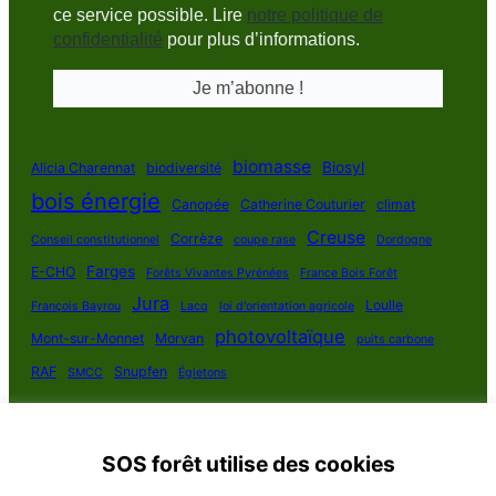
ce service possible. Lire
notre politique de
confidentialité
pour plus d’informations.
biomasse
Biosyl
Alicia Charennat
biodiversité
bois énergie
Canopée
Catherine Couturier
climat
Creuse
Corrèze
Conseil constitutionnel
coupe rase
Dordogne
Farges
E-CHO
Forêts Vivantes Pyrénées
France Bois Forêt
Jura
Loulle
François Bayrou
Lacq
loi d'orientation agricole
photovoltaïque
Mont-sur-Monnet
Morvan
puits carbone
RAF
Snupfen
SMCC
Égletons
SOS forêt utilise des cookies
SOS Forêt France 2025