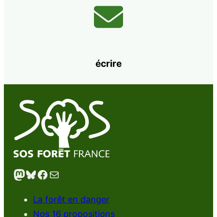
écrire
Mastodon
Bluesky
Facebook
E-mail
La forêt en danger
Nos 16 propositions