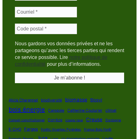
Nous gardons vos données privées et ne les
partageons qu’avec les tierces parties qui rendent
ce service possible. Lire
notre politique de
confidentialité
pour plus d’informations.
biomasse
Biosyl
Alicia Charennat
biodiversité
bois énergie
Canopée
Catherine Couturier
climat
Creuse
Corrèze
Conseil constitutionnel
coupe rase
Dordogne
Farges
E-CHO
Forêts Vivantes Pyrénées
France Bois Forêt
Jura
Loulle
François Bayrou
Lacq
loi d'orientation agricole