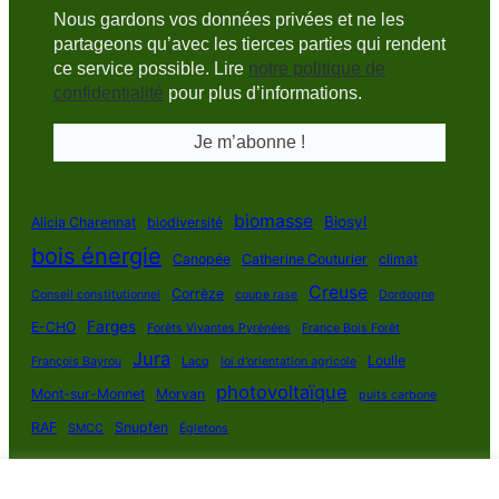
Nous gardons vos données privées et ne les
partageons qu’avec les tierces parties qui rendent
ce service possible. Lire
notre politique de
confidentialité
pour plus d’informations.
biomasse
Biosyl
Alicia Charennat
biodiversité
bois énergie
Canopée
Catherine Couturier
climat
Creuse
Corrèze
Conseil constitutionnel
coupe rase
Dordogne
Farges
E-CHO
Forêts Vivantes Pyrénées
France Bois Forêt
Jura
Loulle
François Bayrou
Lacq
loi d'orientation agricole
photovoltaïque
Mont-sur-Monnet
Morvan
puits carbone
RAF
Snupfen
SMCC
Égletons