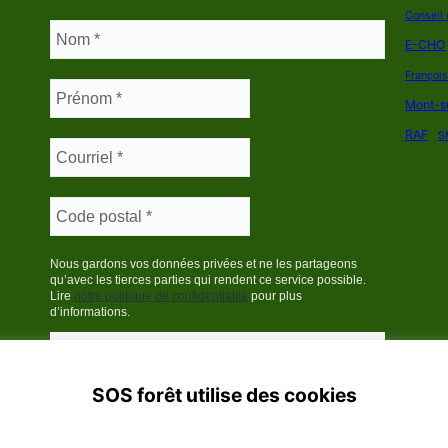
Conseil 
E-CHO
Françoi
Mont-s
RAF
S
Nous gardons vos données privées et ne les partageons
qu’avec les tierces parties qui rendent ce service possible.
Lire
notre politique de confidentialité
pour plus
d’informations.
SOS forêt utilise des cookies
France 2025
Politique de confidentialité
·
Contact
· Plan du site
Tous d