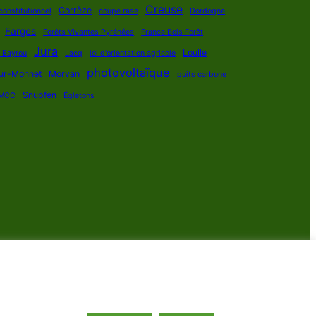
Creuse
Corrèze
constitutionnel
coupe rase
Dordogne
Farges
Forêts Vivantes Pyrénées
France Bois Forêt
Jura
Loulle
s Bayrou
Lacq
loi d'orientation agricole
photovoltaïque
ur-Monnet
Morvan
puits carbone
Snupfen
MCC
Égletons
roits réservés