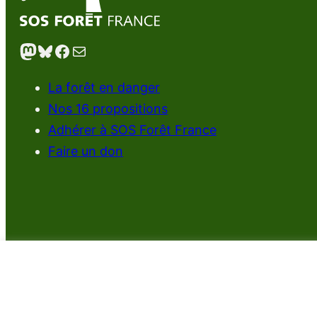
Mastodon
Bluesky
Facebook
E-mail
La forêt en danger
Nos 16 propositions
Adhérer à SOS Forêt France
Faire un don
SOS Forêt 