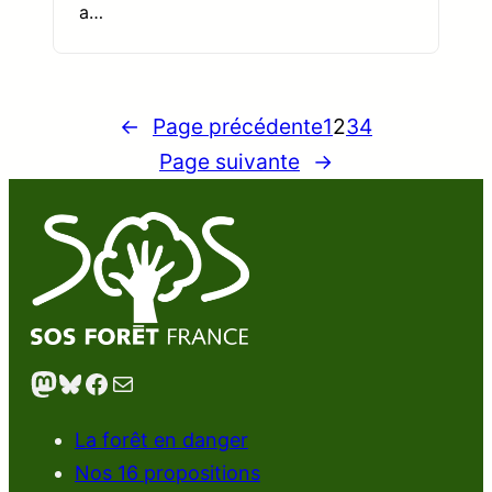
a…
←
Page précédente
1
2
3
4
Page suivante
→
Mastodon
Bluesky
Facebook
E-mail
La forêt en danger
Nos 16 propositions