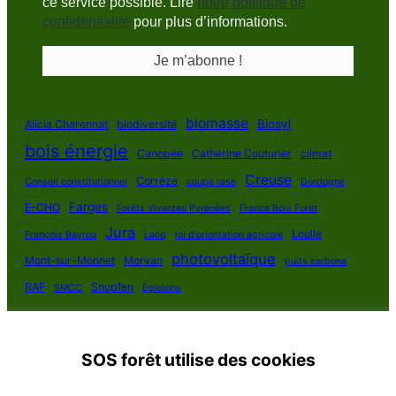
ce service possible. Lire
notre politique de
confidentialité
pour plus d’informations.
biomasse
Biosyl
Alicia Charennat
biodiversité
bois énergie
Canopée
Catherine Couturier
climat
Creuse
Corrèze
Conseil constitutionnel
coupe rase
Dordogne
Farges
E-CHO
Forêts Vivantes Pyrénées
France Bois Forêt
Jura
Loulle
François Bayrou
Lacq
loi d'orientation agricole
photovoltaïque
Mont-sur-Monnet
Morvan
puits carbone
RAF
Snupfen
SMCC
Égletons
SOS forêt utilise des cookies
SOS Forêt France 2025